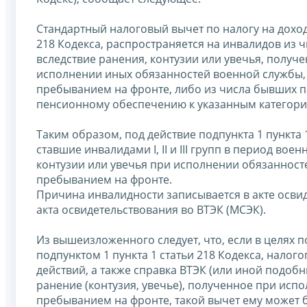
Стандартный налоговый вычет по налогу на доход
218 Кодекса, распространяется на инвалидов из чи
вследствие ранения, контузии или увечья, получ
исполнении иных обязанностей военной службы, 
пребыванием на фронте, либо из числа бывших па
пенсионному обеспечению к указанным категор
Таким образом, под действие подпункта 1 пункта 
ставшие инвалидами I, II и III групп в период во
контузии или увечья при исполнении обязанност
пребыванием на фронте.
Причина инвалидности записывается в акте освид
акта освидетельствования во ВТЭК (МСЭК).
Из вышеизложенного следует, что, если в целях 
подпунктом 1 пункта 1 статьи 218 Кодекса, нало
действий, а также справка ВТЭК (или иной подоб
ранение (контузия, увечье), полученное при исп
пребыванием на фронте, такой вычет ему может 