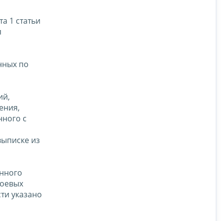
а 1 статьи
п
нных по
ий,
ения,
нного с
выписке из
енного
боевых
сти указано