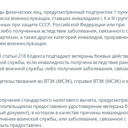
ы физических лиц, предусмотренный подпунктом 1 пункт
сла военнослужащих, ставших инвалидами I, II и III груп
енных при защите СССР, Российской Федерации или при
либо полученных вследствие заболевания, связанного с
ртизан, а также других категорий инвалидов, приравне
иям военнослужащих.
1 статьи 218 Кодекса подпадают ветераны боевых действ
енной службы, если инвалидность получена вследствие ран
ей военной службы, либо получения заболевания, связа
етельствования во ВТЭК (МСЭК), справке ВТЭК (МСЭК) и 
получения стандартного налогового вычета, предусмотр
гоплательщиком предоставлено удостоверение ветерана 
ный документ), в котором в качестве причины инвалидно
олнении воинской службы, или заболевание, связанное с
быть предоставлен.