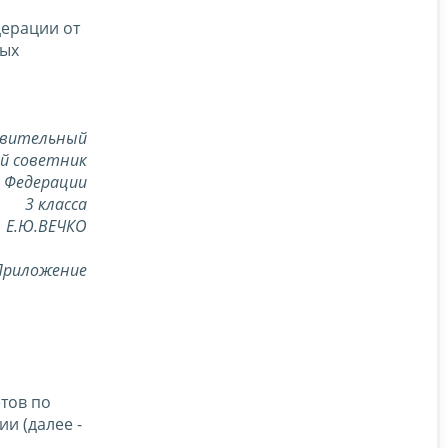
дерации от
вых
вительный
й советник
й Федерации
3 класса
Е.Ю.ВЕЧКО
Приложение
тов по
и (далее -