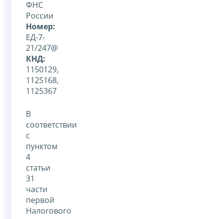
ФНС
России
Номер:
ЕД-7-
21/247@
КНД:
1150129,
1125168,
1125367
В
соответствии
с
пунктом
4
статьи
31
части
первой
Налогового