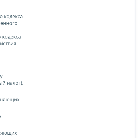
го кодекса
денного
 кодекса
ействия
у
й налог),
меняющих
у
еняющих