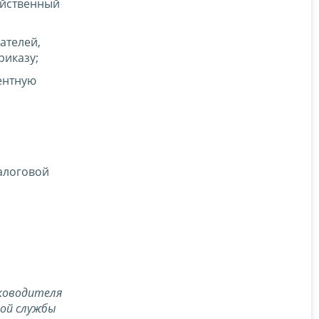
яйственный
ателей,
иказу;
ентную
алоговой
ководителя
вой службы