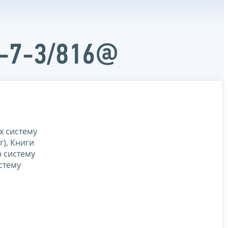
А-7-3/816@
х систему
), Книги
 систему
стему