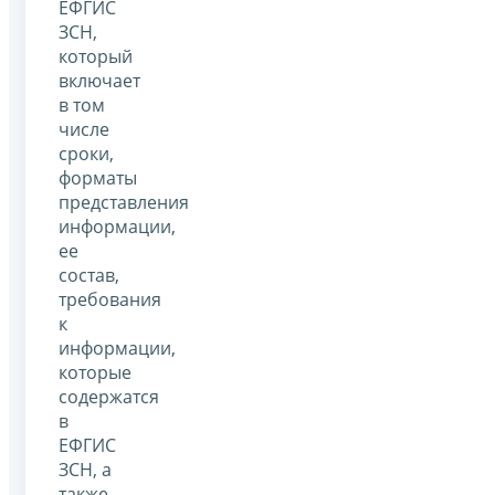
ЕФГИС
ЗСН,
который
включает
в том
числе
сроки,
форматы
представления
информации,
ее
состав,
требования
к
информации,
которые
содержатся
в
ЕФГИС
ЗСН, а
также