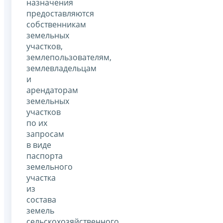
назначения
предоставляются
собственникам
земельных
участков,
землепользователям,
землевладельцам
и
арендаторам
земельных
участков
по их
запросам
в виде
паспорта
земельного
участка
из
состава
земель
сельскохозяйственного