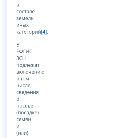
в
составе
земель
иных
категорий
[4]
.
В
ЕФГИС
ЗСН
подлежат
включению,
в том
числе,
сведения
о
посеве
(посадке)
семян
и
(или)