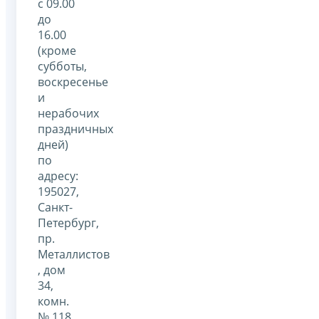
с 09.00
до
16.00
(кроме
субботы,
воскресенье
и
нерабочих
праздничных
дней)
по
адресу:
195027,
Санкт-
Петербург,
пр.
Металлистов
, дом
34,
комн.
№ 118,