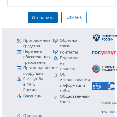
Отмена
Отправить
Программные
Обратная
средства
связь
Перечень
Контакты
обязательных
Подписка
требований
на
Противодействие
новости
коррупции
Об
Госслужба
использовании
в ФНС
информации
России
сайта
Вакансии
Общественный
совет
© 2005-202
ФНС Росси
Открытое