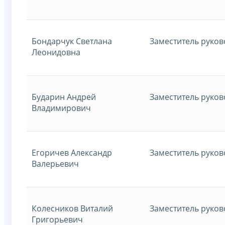
Бондарчук Светлана
Заместитель руко
Леонидовна
Бударин Андрей
Заместитель руко
Владимирович
Егоричев Александр
Заместитель руко
Валерьевич
Колесников Виталий
Заместитель руко
Григорьевич