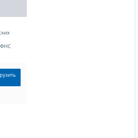
ских
 ФНС
рузить