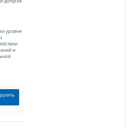
и допуске
нки уровня
и
действии
наний и
льной
рузить