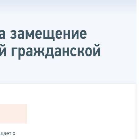
на замещение
ой гражданской
щает о