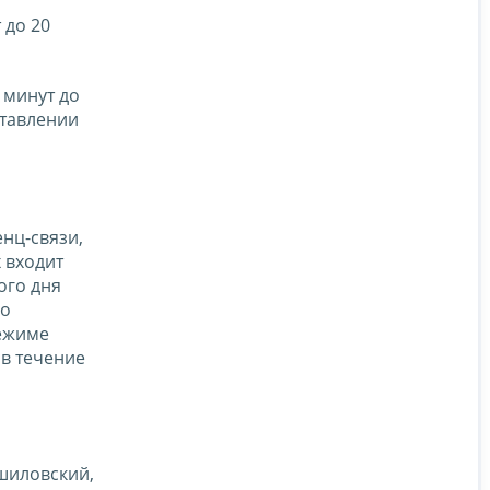
 до 20
 минут до
ставлении
нц-связи,
 входит
ого дня
го
режиме
 в течение
ошиловский,