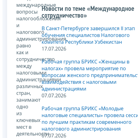
международные
Новости по теме «Международное
вопросы
сотрудничество»
налогообложения
и
В Санкт-Петербурге завершился II этап
налогового
обучения специалистов Налогового
администрирования,
комитета Республики Узбекистан
равно
17.07.2026
как и
сотрудничество
Рабочая группа БРИКС «Женщины в
между
налогах» провела мероприятие по
налоговыми
вопросам женского предпринимательс
администрациями
взаимодействия с налоговыми
различных
администрациями
стран,
07.07.2026
занимают
одно
Рабочая группа БРИКС «Молодые
из
налоговые специалисты» провела сесс
ключевых
по лучшим практикам современного
мест в
налогового администрирования
деятельности
07.07.2026