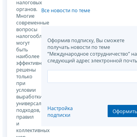
налоговых
органов.
Все новости по теме
Многие
современные
вопросы
налогообложения
Оформив подписку, Вы сможете
могут
получать новости по теме
быть
“Международное сотрудничество” на
наиболее
следующий адрес электронной почты
эффективно
решены
только
при
условии
выработки
универсальных
Настройка
подходов,
Оформит
подписки
правил
и
коллективных