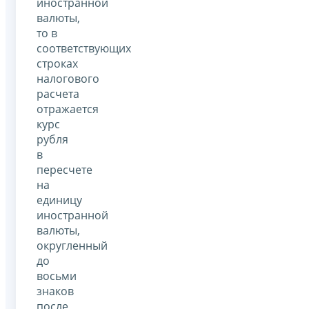
иностранной
валюты,
то в
соответствующих
строках
налогового
расчета
отражается
курс
рубля
в
пересчете
на
единицу
иностранной
валюты,
округленный
до
восьми
знаков
после