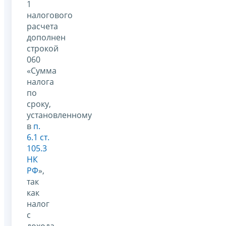
1
налогового
расчета
дополнен
строкой
060
«Сумма
налога
по
сроку,
установленному
в
п.
6.1 ст.
105.3
НК
РФ
»,
так
как
налог
с
дохода