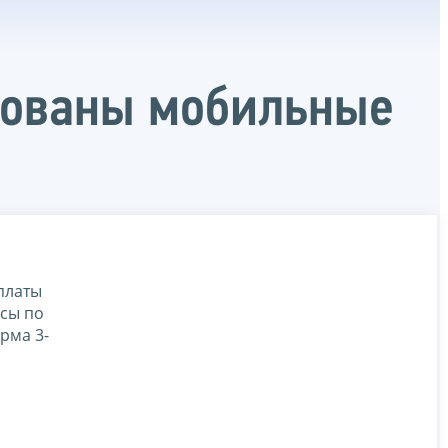
зованы мобильные
платы
осы по
рма 3-