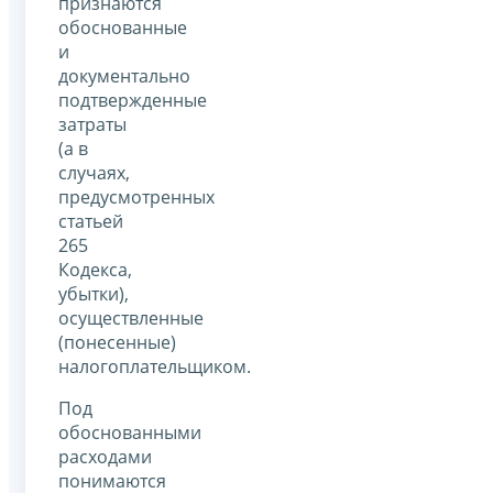
признаются
обоснованные
и
документально
подтвержденные
затраты
(а в
случаях,
предусмотренных
статьей
265
Кодекса,
убытки),
осуществленные
(понесенные)
налогоплательщиком.
Под
обоснованными
расходами
понимаются