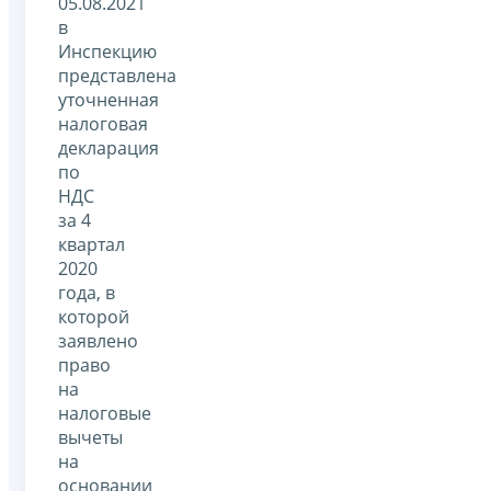
05.08.2021
в
Инспекцию
представлена
уточненная
налоговая
декларация
по
НДС
за 4
квартал
2020
года, в
которой
заявлено
право
на
налоговые
вычеты
на
основании