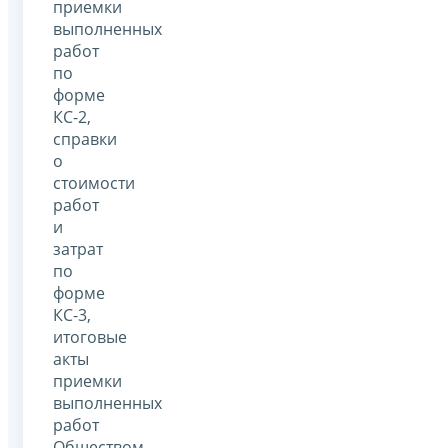
приемки
выполненных
работ
по
форме
КС-2,
справки
о
стоимости
работ
и
затрат
по
форме
КС-3,
итоговые
акты
приемки
выполненных
работ
Обществом