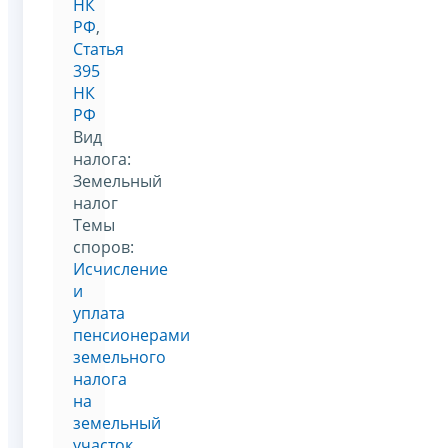
НК
РФ
,
Статья
395
НК
РФ
Вид
налога:
Земельный
налог
Темы
споров:
Исчисление
и
уплата
пенсионерами
земельного
налога
на
земельный
участок