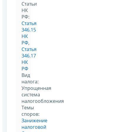
Статьи
НК
РФ:
Статья
346.15
НК
РФ
,
Статья
346.17
НК
РФ
Вид
налога:
Упрощенная
система
налогообложения
Темы
споров:
Занижение
налоговой