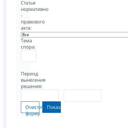
Статья
нормативно
-
правового
акта:
Тема
спора:
Период
вынесения
решения:
–
Очистить
Показать
форму