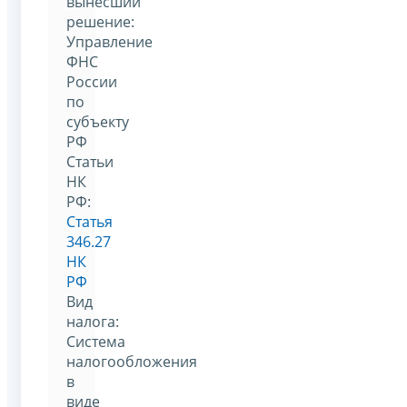
вынесший
решение:
Управление
ФНС
России
по
субъекту
РФ
Статьи
НК
РФ:
Статья
346.27
НК
РФ
Вид
налога:
Система
налогообложения
в
виде