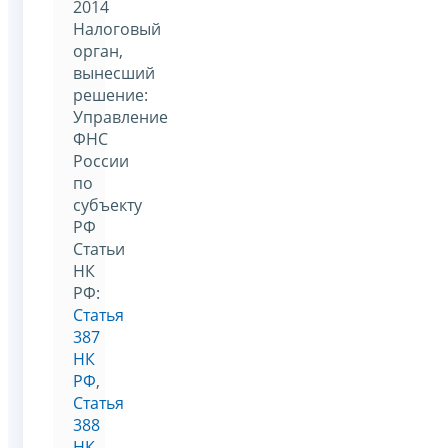
2014
Налоговый
орган,
вынесший
решение:
Управление
ФНС
России
по
субъекту
РФ
Статьи
НК
РФ:
Статья
387
НК
РФ
,
Статья
388
НК