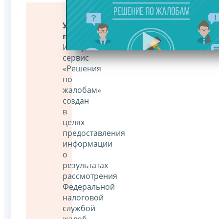
Уважаемые
пользователи!
Интернет-
сервис
«Решения
по
жалобам»
создан
в
целях
предоставления
информации
о
результатах
рассмотрения
Федеральной
налоговой
службой
жалоб