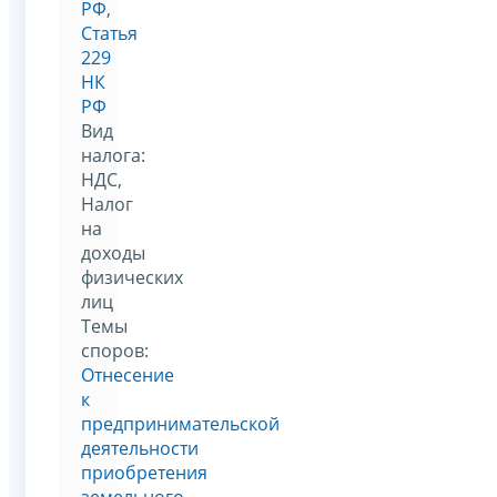
РФ
,
Статья
229
НК
РФ
Вид
налога:
НДС,
Налог
на
доходы
физических
лиц
Темы
споров:
Отнесение
к
предпринимательской
деятельности
приобретения
земельного