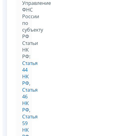
Управление
ФНС
России
по
субъекту
РФ
Статьи
НК
РФ:
Статья
44
НК
РФ
,
Статья
46
НК
РФ
,
Статья
59
НК