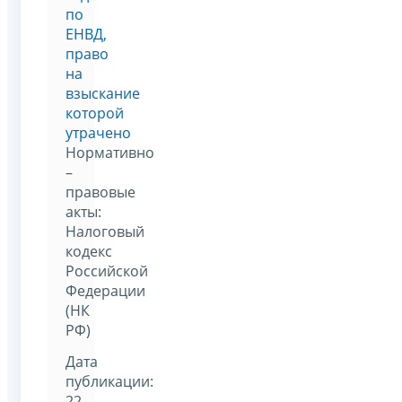
по
ЕНВД,
право
на
взыскание
которой
утрачено
Нормативно
–
правовые
акты:
Налоговый
кодекс
Российской
Федерации
(НК
РФ)
Дата
публикации:
22