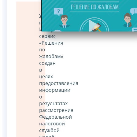
Уважаемые
пользователи!
Интернет-
сервис
«Решения
по
жалобам»
создан
в
целях
предоставления
информации
о
результатах
рассмотрения
Федеральной
налоговой
службой
жалоб