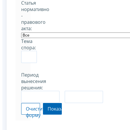
Статья
нормативно
-
правового
акта:
Тема
спора:
Период
вынесения
решения:
–
Очистить
Показать
форму