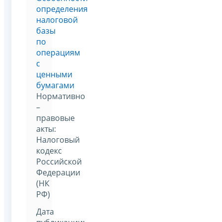
определения
налоговой
базы
по
операциям
с
ценными
бумагами
Нормативно
–
правовые
акты:
Налоговый
кодекс
Российской
Федерации
(НК
РФ)
Дата