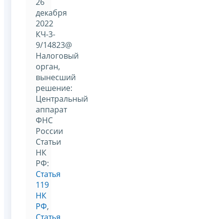
26
декабря
2022
КЧ-3-
9/14823@
Налоговый
орган,
вынесший
решение:
Центральный
аппарат
ФНС
России
Статьи
НК
РФ:
Статья
119
НК
РФ
,
Статья