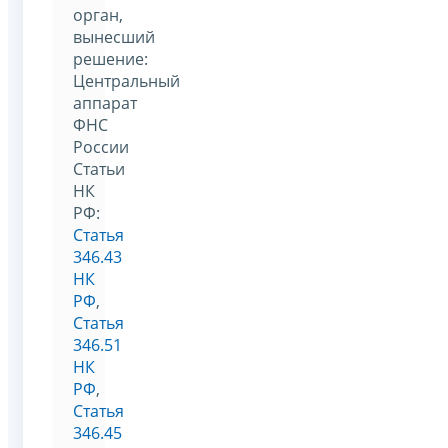
орган,
вынесший
решение:
Центральный
аппарат
ФНС
России
Статьи
НК
РФ:
Статья
346.43
НК
РФ
,
Статья
346.51
НК
РФ
,
Статья
346.45