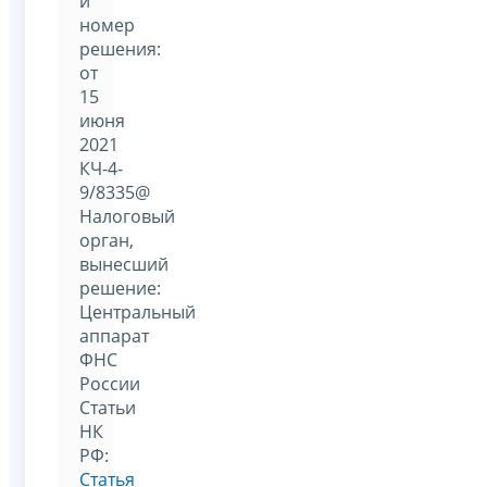
и
номер
решения:
от
15
июня
2021
КЧ-4-
9/8335@
Налоговый
орган,
вынесший
решение:
Центральный
аппарат
ФНС
России
Статьи
НК
РФ:
Статья