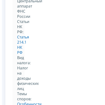
Центральный
аппарат
ФНС
России
Статьи
НК
РФ:
Статья
214.1
НК
РФ
Вид
налога:
Налог
на
доходы
физических
лиц
Темы
споров:
Особенности