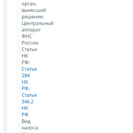
орган,
вынесший
решение:
Центральный
аппарат
ФНС
России
Статьи
НК
РФ:
Статья
284
НК
РФ
,
Статья
346.2
НК
РФ
Вид
налога: