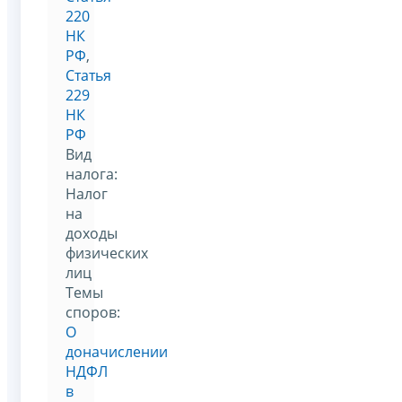
220
НК
РФ
,
Статья
229
НК
РФ
Вид
налога:
Налог
на
доходы
физических
лиц
Темы
споров:
О
доначислении
НДФЛ
в