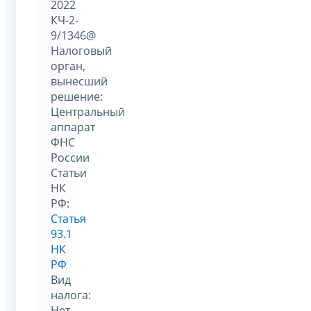
2022
КЧ-2-
9/1346@
Налоговый
орган,
вынесший
решение:
Центральный
аппарат
ФНС
России
Статьи
НК
РФ:
Статья
93.1
НК
РФ
Вид
налога:
Нет