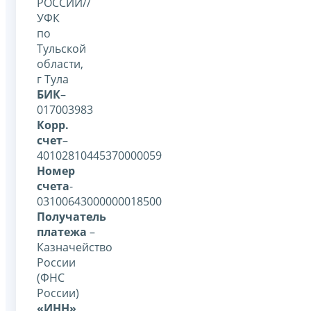
РОССИИ//
УФК
по
Тульской
области,
г Тула
БИК
–
017003983
Корр.
счет
–
40102810445370000059
Номер
счета
-
03100643000000018500
Получатель
платежа
–
Казначейство
России
(ФНС
России)
«ИНН»