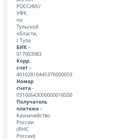
РОССИИ//
УФК
по
Тульской
области,
г Тула
БИК
–
017003983
Корр.
счет
–
40102810445370000059
Номер
счета
-
03100643000000018500
Получатель
платежа
–
Казначейство
России
(ФНС
России)