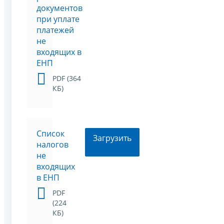
документов
при уплате
платежей
не
входящих в
ЕНП
PDF (364
КБ)
Список
Загрузить
налогов
не
входящих
в ЕНП
PDF
(224
КБ)