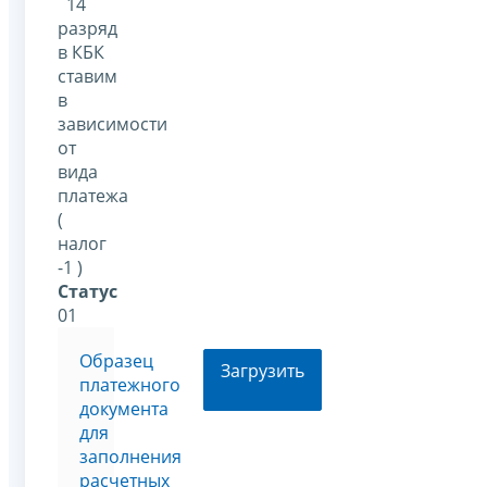
14
разряд
в КБК
ставим
в
зависимости
от
вида
платежа
(
налог
-1 )
Статус
01
Образец
Загрузить
платежного
документа
для
заполнения
расчетных