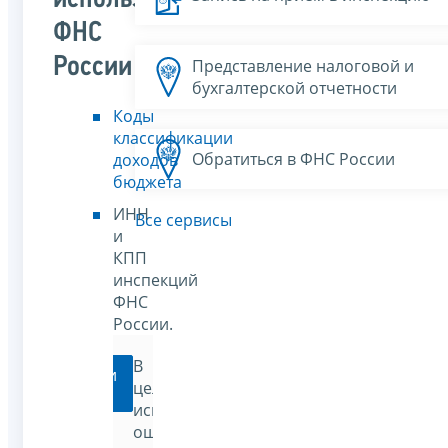
ФНС
России
Представление налоговой и
бухгалтерской отчетности
Коды
классификации
Обратиться в ФНС России
доходов
бюджета
ИНН
Все сервисы
и
КПП
инспекций
ФНС
России.
В
Перейти
целях
исключения
ошибок