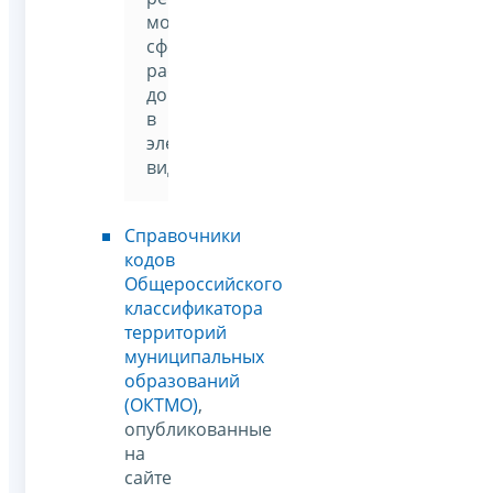
можно
сформировать
расчетный
документ
в
электронном
виде
Справочники
кодов
Общероссийского
классификатора
территорий
муниципальных
образований
(ОКТМО)
,
опубликованные
на
сайте