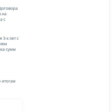
 договора
 на
а с
3-х лет с
нием
ика сумм
 итогам