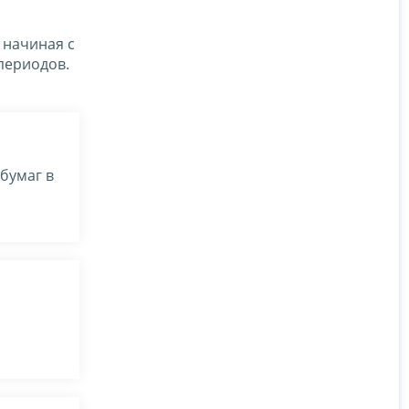
 начиная с
периодов.
бумаг в