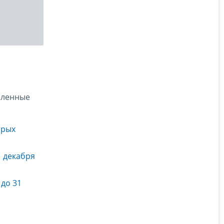
еленные
орых
1 декабря
до 31