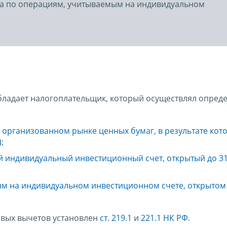
да по операциям, учитываемым на индивидуальном
ладает налогоплательщик, который осуществлял опред
организованном рынке ценных бумаг, в результате кот
)
;
й индивидуальный инвестиционный счет, открытый до 3
м на индивидуальном инвестиционном счете, открытом 
вых вычетов установлен
ст. 219.1
и
221.1 НК РФ
.