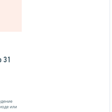
о 31
едение
иоде или