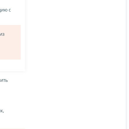
цию с
из
ить
к,