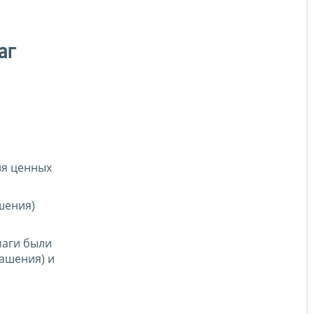
аг
ия ценных
шения)
маги были
ашения) и