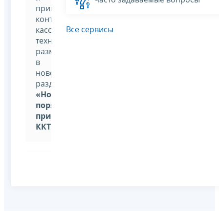
применения
контрольно-
Все сервисы
кассовой
техники,
размещена
в
новом
разделе
«Новый
порядок
применения
ККТ»