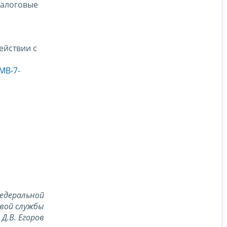
налоговые
ействии с
МВ-7-
едеральной
вой службы
Д.В. Егоров