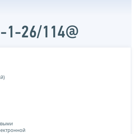
Д-1-26/114@
й)
овыми
лектронной