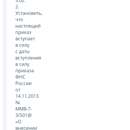
5.02.
2.
Установить,
что
настоящий
приказ
вступает
в силу
с даты
вступления
в силу
приказа
ФНС
России
от
14.11.2013
№
ММВ-7-
3/501@
«О
внесении