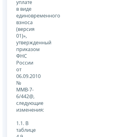
уплате
в виде
единовременного
взноса
(версия
01)»,
утвержденный
приказом
ФНС
России
от
06.09.2010
№
ММВ-7-
6/442@,
следующие
изменения:
1.1. В
таблице
4.9