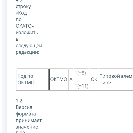
строку
«Код
по
ОКАТО»
изложить
в
следующей
редакции:
T(=8)
Код по
Типовой эле
ОКТМО
А
|
ОК
ОКТМО
Тип>
T(=11)
1.2.
Версия
формата
принимает
значение