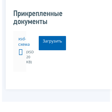
Прикрепленные
документы
xsd-
Загрузить
схема
(XSD
20
KB)