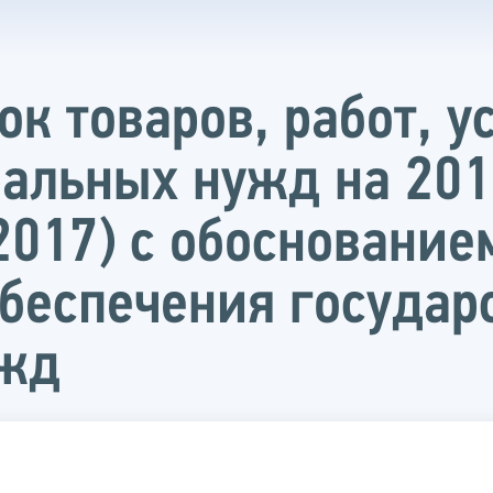
к товаров, работ, у
альных нужд на 20
.2017) с обоснование
обеспечения государ
ужд