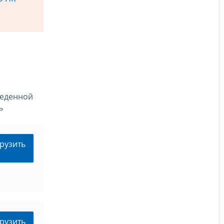
веденной
ь
рузить
рузить