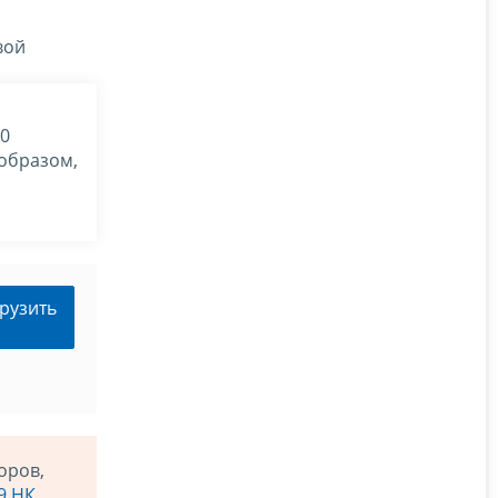
вой
20
 образом,
рузить
оров,
9 НК