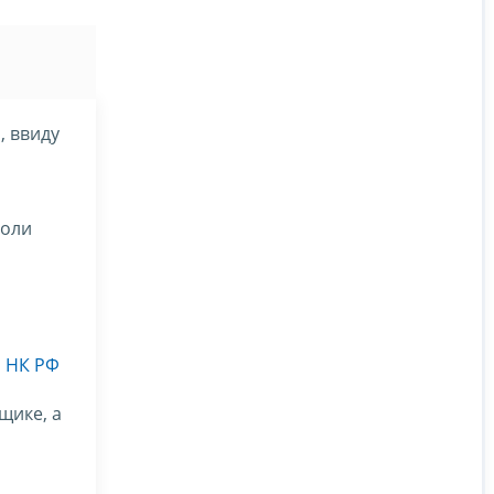
, ввиду
воли
31 НК РФ
щике, а