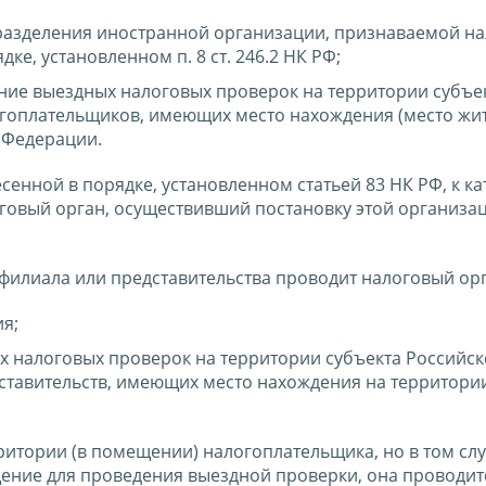
разделения иностранной организации, признаваемой н
е, установленном п. 8 ст. 246.2 НК РФ;
ие выездных налоговых проверок на территории субъе
гоплательщиков, имеющих место нахождения (место жит
 Федерации.
енной в порядке, установленном статьей 83 НК РФ, к к
овый орган, осуществивший постановку этой организац
илиала или представительства проводит налоговый орг
я;
 налоговых проверок на территории субъекта Российс
тавительств, имеющих место нахождения на территории
итории (в помещении) налогоплательщика, но в том слу
ние для проведения выездной проверки, она проводитс