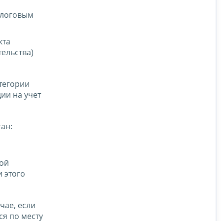
алоговым
кта
ельства)
атегории
ии на учет
ан:
кой
 этого
чае, если
я по месту