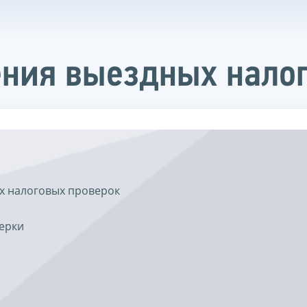
ения выездных нало
х налоговых проверок
ерки