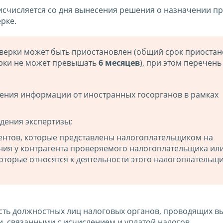
исчисляется со дня вынесения решения о назначении пр
рке.
оверки может быть приостановлен (общий срок приоста
рки не может превышать
6 месяцев
), при этом перечень
чения информации от иностранных госорганов в рамках
дения экспертизы;
ментов, которые представлены налогоплательщиком на
ния у контрагента проверяемого налогоплательщика или
оторые относятся к деятельности этого налогоплательщи
ть должностных лиц налоговых органов, проводящих в
, связанными с исчислением и уплатой налогов.