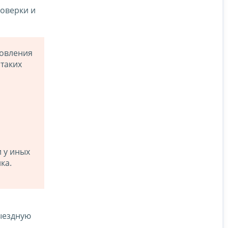
оверки и
новления
 таких
 у иных
ка.
ыездную