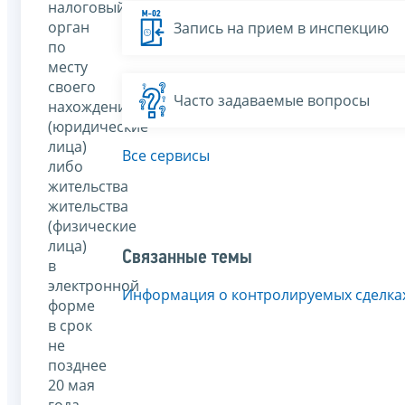
налоговый
орган
Запись на прием в инспекцию
по
месту
своего
Часто задаваемые вопросы
нахождения
(юридические
лица)
Все сервисы
либо
жительства
жительства
(физические
лица)
Связанные темы
в
электронной
Информация о контролируемых сделка
форме
в срок
не
позднее
20 мая
года,