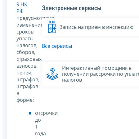
9 НК
Электронные сервисы
РФ
предусмотрено
изменение
Запись на прием в инспекцию
сроков
уплаты
налогов,
Все сервисы
сборов,
страховых
взносов,
Интерактивный помощник в
пеней,
получении рассрочки по уплат
штрафов,
налогов
штрафов
в
форме:
отсрочки
до
1
года