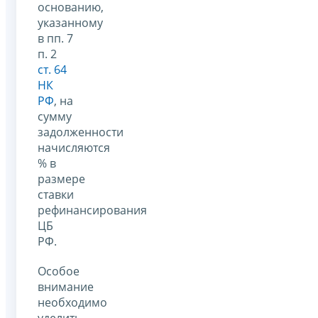
основанию,
указанному
в пп. 7
п. 2
ст. 64
НК
РФ
, на
сумму
задолженности
начисляются
% в
размере
ставки
рефинансирования
ЦБ
РФ.
Особое
внимание
необходимо
уделить