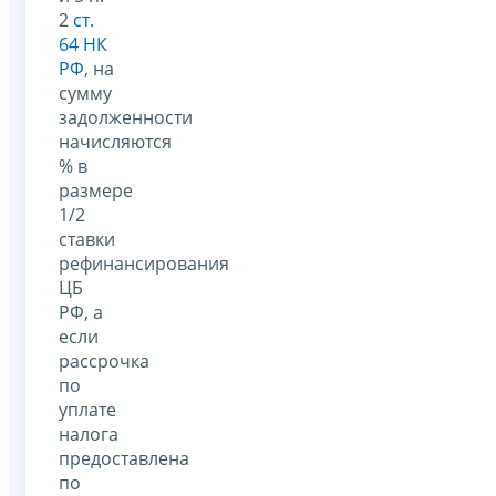
2
ст.
64 НК
РФ
, на
сумму
задолженности
начисляются
% в
размере
1/2
ставки
рефинансирования
ЦБ
РФ, а
если
рассрочка
по
уплате
налога
предоставлена
по