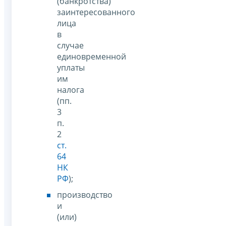
(банкротства)
заинтересованного
лица
в
случае
единовременной
уплаты
им
налога
(пп.
3
п.
2
ст.
64
НК
РФ
);
производство
и
(или)