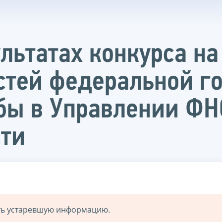
льтатах конкурса н
тей федеральной г
бы в Управлении ФН
сти
ать устаревшую информацию.