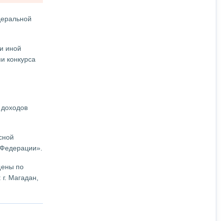
деральной
и иной
и конкурса
 доходов
сной
 Федерации».
щены по
г. Магадан,