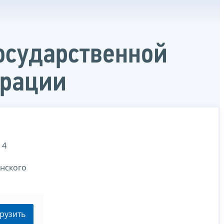
осударственной
ерации
 4
анского
рузить