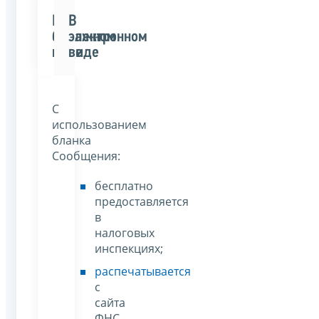
В
В
бумажном
электронном
виде
виде
C
использованием
бланка
Сообщения:
бесплатно
предоставляется
в
налоговых
инспекциях;
распечатывается
с
сайта
ФНС