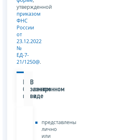
утвержденной
приказом
ФНС
России
от
23.12.2022
№
ЕД-7-
21/1250@
.
В
В
бумажном
электронном
виде
виде
представлены
лично
или