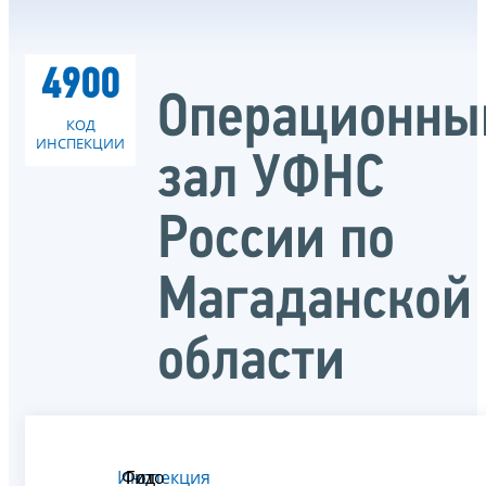
4900
Операционны
КОД
ИНСПЕКЦИИ
зал УФНС
России по
Магаданской
области
Инспекция
Фото
Гид