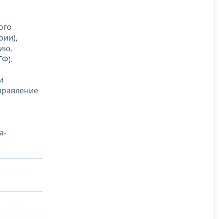
ого
рии),
ию,
Ф).
и
правление
а-