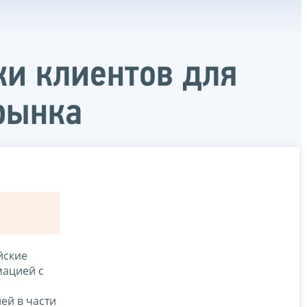
и клиентов для
рынка
йские
мацией с
ей в части