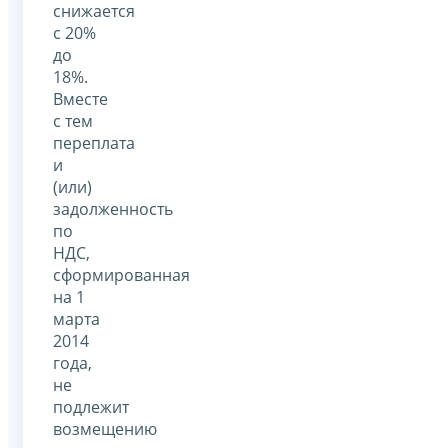
снижается
с 20%
до
18%.
Вместе
с тем
переплата
и
(или)
задолженность
по
НДС,
сформированная
на 1
марта
2014
года,
не
подлежит
возмещению