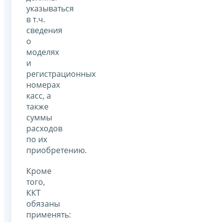
указываться
в т.ч.
сведения
о
моделях
и
регистрационных
номерах
касс, а
также
суммы
расходов
по их
приобретению.
Кроме
того,
ККТ
обязаны
применять: