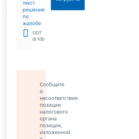
текст
решения
по
жалобе
ODT
(8 KB)
Сообщите
о
несоответствии
позиции
налогового
органа
позиции,
изложенной
в