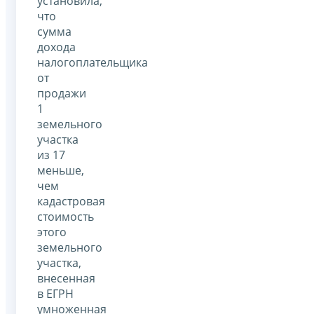
установила,
что
сумма
дохода
налогоплательщика
от
продажи
1
земельного
участка
из 17
меньше,
чем
кадастровая
стоимость
этого
земельного
участка,
внесенная
в ЕГРН
умноженная