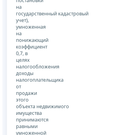
постановки
на
государственный кадастровый
учет),
умноженная
на
понижающий
коэффициент
0,7, в
целях
налогообложения
доходы
налогоплательщика
от
продажи
этого
объекта недвижимого
имущества
принимаются
равными
умноженной