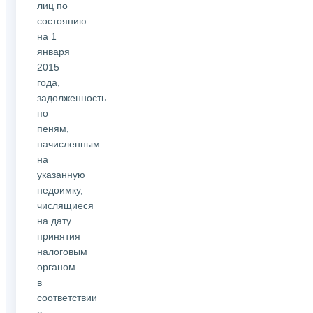
лиц по
состоянию
на 1
января
2015
года,
задолженность
по
пеням,
начисленным
на
указанную
недоимку,
числящиеся
на дату
принятия
налоговым
органом
в
соответствии
с