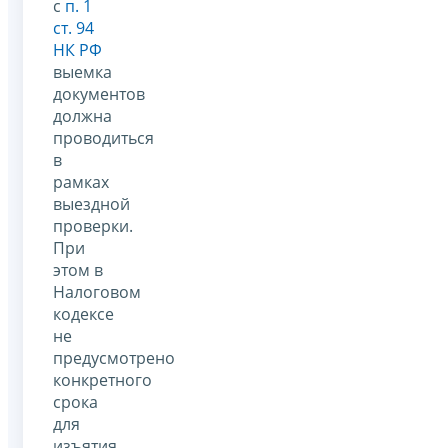
с
п. 1
ст. 94
НК РФ
выемка
документов
должна
проводиться
в
рамках
выездной
проверки.
При
этом в
Налоговом
кодексе
не
предусмотрено
конкретного
срока
для
изъятия