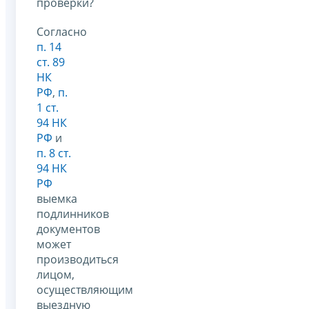
проверки?
Согласно
п. 14
ст. 89
НК
РФ
,
п.
1 ст.
94 НК
РФ
и
п. 8 ст.
94 НК
РФ
выемка
подлинников
документов
может
производиться
лицом,
осуществляющим
выездную