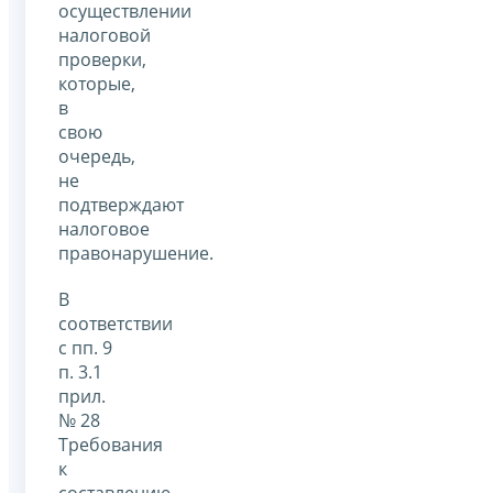
осуществлении
налоговой
проверки,
которые,
в
свою
очередь,
не
подтверждают
налоговое
правонарушение.
В
соответствии
с пп. 9
п. 3.1
прил.
№ 28
Требования
к
составлению