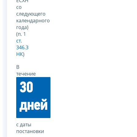
ЕСХН
со
следующего
календарного
года)
(п. 1
ст.
346.3
НК
)
В
течение
30
дней
с даты
постановки