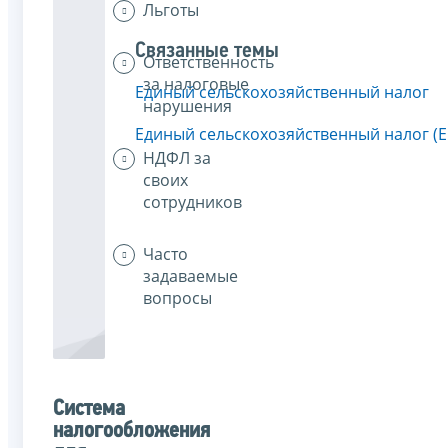
Льготы
Связанные темы
Ответственность
за налоговые
Единый сельскохозяйственный налог
нарушения
Единый сельскохозяйственный налог (
НДФЛ за
своих
сотрудников
Часто
задаваемые
вопросы
Система
налогообложения