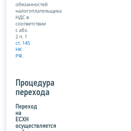
обязанностей
налогоплательщика
НДС в
соответствии
с абз.
2 п. 1
ст. 145
НК
РФ
.
Процедура
перехода
Переход
на
ЕСХН
осуществляется