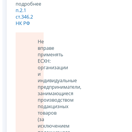
подробнее
п.2.1
ст.346.2
НК РФ
Не
вправе
применять
ЕСХН:
организации
и
индивидуальные
предприниматели,
занимающиеся
производством
подакцизных
товаров
(за
исключением