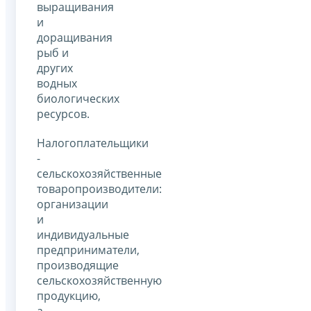
выращивания
и
доращивания
рыб и
других
водных
биологических
ресурсов.
Налогоплательщики
-
сельскохозяйственные
товаропроизводители:
организации
и
индивидуальные
предприниматели,
производящие
сельскохозяйственную
продукцию,
а