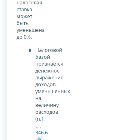
налоговая
ставка
может
быть
уменьшена
до 0%.
Налоговой
базой
признается
денежное
выражение
доходов,
уменьшенных
на
величину
расходов
(
п.1
ст.
346.6
НК