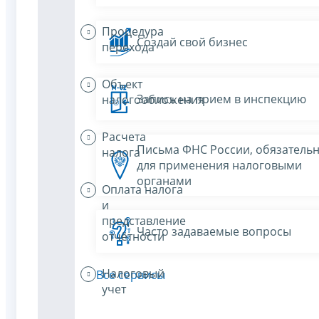
Процедура
Создай свой бизнес
перехода
Объект
Запись на прием в инспекцию
налогообложения
Расчета
Письма ФНС России, обязатель
налога
для применения налоговыми
органами
Оплата налога
и
представление
Часто задаваемые вопросы
отчётности
Налоговый
Все сервисы
учет