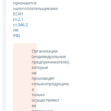
признаются
налогоплательщиками
ЕСХН
(
п.2.1
ст.346.2
НК
РФ
)
Организации
(индивидуальные
предприниматели),
которые
не
производят
сельхозпродукцию,
а
только
осуществляют
ее
первичную