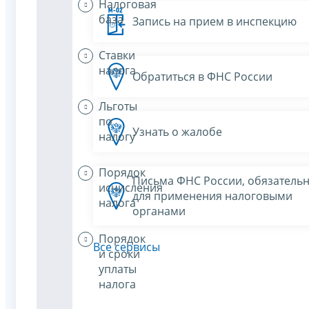
Налоговая
база
Запись на прием в инспекцию
Ставки
налога
Обратиться в ФНС России
Льготы
по
Узнать о жалобе
налогу
Порядок
Письма ФНС России, обязатель
исчисления
для применения налоговыми
налога
органами
Порядок
Все сервисы
и сроки
уплаты
налога