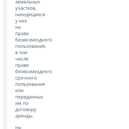
земельных
участков,
находящихся
у них
на
праве
безвозмездного
пользования,
в том
числе
праве
безвозмездного
срочного
пользования
или
переданных
им по
договору
аренды.
Не