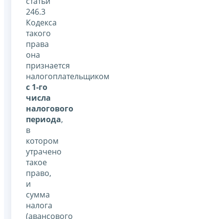
статьи
246.3
Кодекса
такого
права
она
признается
налогоплательщиком
с 1-го
числа
налогового
периода
,
в
котором
утрачено
такое
право,
и
сумма
налога
(авансового