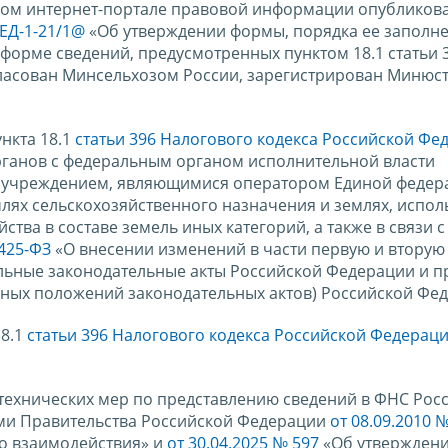
ьном интернет-портале правовой информации опубликов
 ЕД-1-21/1@
«Об утверждении формы, порядка ее заполне
форме сведений, предусмотренных пунктом 18.1 статьи 
гласован Минсельхозом России, зарегистрирован Минюс
нкта 18.1
статьи 396 Налогового кодекса Российской Фе
рганов с федеральным органом исполнительной власти
 учреждением, являющимися оператором Единой федер
лях сельскохозяйственного назначения и землях, испо
ства в составе земель иных категорий, а также в связи с
 425-ФЗ
«О внесении изменений в части первую и вторую
ельные законодательные акты Российской Федерации и 
ьных положений законодательных актов) Российской Фе
18.1
статьи 396 Налогового кодекса Российской Федерац
ехнических мер по представлению сведений в ФНС Росс
ями Правительства Российской Федерации
от 08.09.2010 
о взаимодействия» и
от 30.04.2025 № 597
«Об утвержден