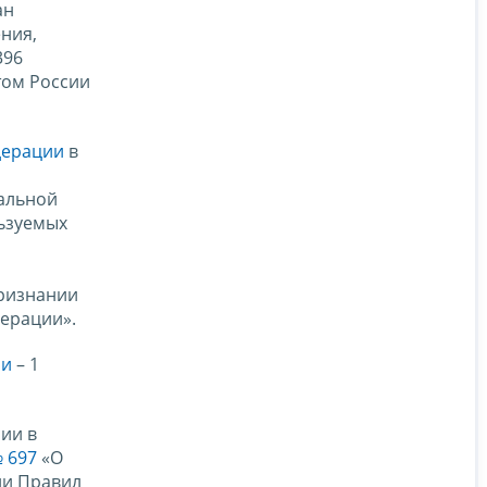
ан
ния,
396
том России
дерации
в
альной
льзуемых
признании
дерации».
ии
– 1
ии в
№ 697
«О
ии Правил