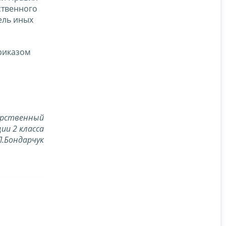
ственного
ель иных
Приказом
арственный
ии 2 класса
Л.Бондарчук