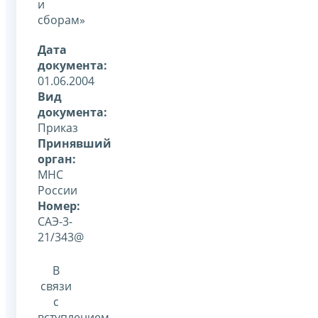
и
сборам»
Дата
документа:
01.06.2004
Вид
документа:
Приказ
Принявший
орган:
МНС
России
Номер:
САЭ-3-
21/343@
В
связи
с
вступлением