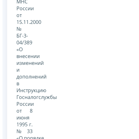
МНС
России
от
15.11.2000
№
БГ-3-
04/389
«О
внесении
изменений
и
дополнений
в
Инструкцию
Госналогслужбы
России
от 8
июня
1995 г.
№ 33
«О порядке