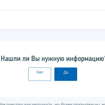
Нашли ли Вы нужную информацию
Нет
Да
йте опечатку или неточность, мы будем признательны, е