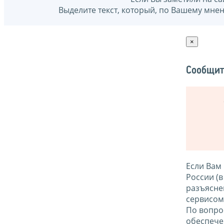
Выделите текст, который, по Вашему мне
×
Сообщит
Если Вам
России (
разъясне
сервисо
По вопро
обеспече