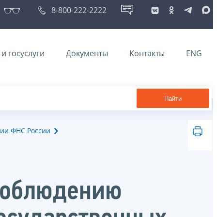
8-800-222-2222
и госуслуги
Документы
Контакты
ENG
Найти
ии ФНС России
 соблюдению