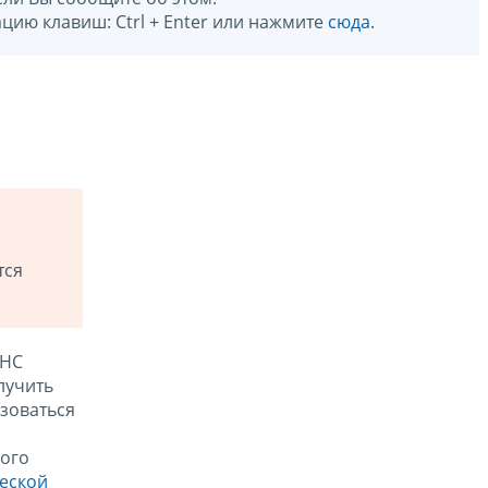
цию клавиш: Ctrl + Enter или нажмите
сюда
.
тся
ФНС
лучить
зоваться
ого
ческой