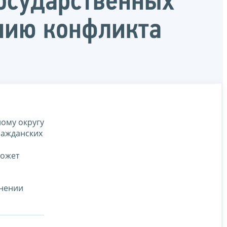
осударственных
нию конфликта
ому округу
ражданских
может
лнении