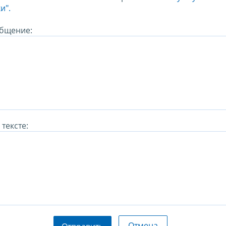
и".
бщение:
тексте:
Отмена