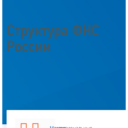
Структура ФНС
России