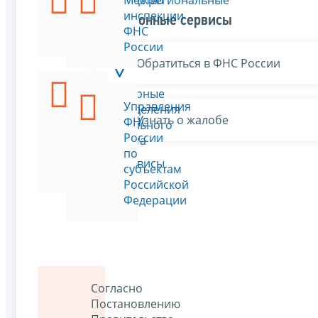
Руководство
Межрегиональные
ФНС
инспекции
Электронные сервисы
России
ФНС
России
Обратиться в ФНС России
Структурные
Управления
подразделения
Узнать о жалобе
ФНС
центрального
России
аппарата
по
ФНС
Все сервисы
субъектам
России
Российской
Федерации
Согласно
Постановлению