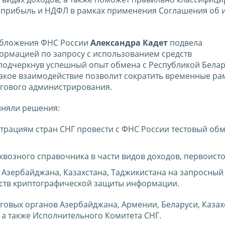
на прибыль и НДФЛ в рамках применения Соглашения об
обложения ФНС России
Александра Кадет
подвела
ормацией по запросу с использованием средств
подчеркнув успешный опыт обмена с Республикой Белар
такое взаимодействие позволит сократить временные ра
гового администрирования.
иняли решения:
страциям стран СНГ провести с ФНС России тестовый об
квозного справочника в части видов доходов, первоист
 Азербайджана, Казахстана, Таджикистана на запросный
дств криптографической защиты информации.
говых органов Азербайджана, Армении, Беларуси, Казах
, а также Исполнительного Комитета СНГ.