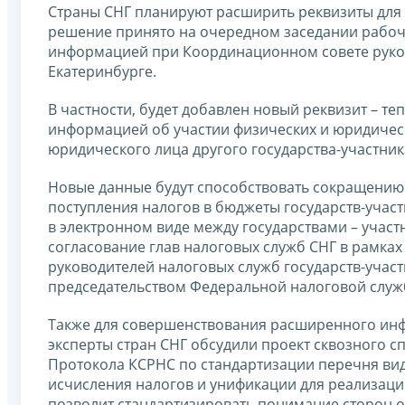
Страны СНГ планируют расширить реквизиты для
решение принято на очередном заседании рабоч
информацией при Координационном совете руково
Екатеринбурге.
В частности, будет добавлен новый реквизит – т
информацией об участии физических и юридически
юридического лица другого государства-участник
Новые данные будут способствовать сокращению
поступления налогов в бюджеты государств-учас
в электронном виде между государствами – участ
согласование глав налоговых служб СНГ в рамках
руководителей налоговых служб государств-участ
председательством Федеральной налоговой служ
Также для совершенствования расширенного ин
эксперты стран СНГ обсудили проект сквозного с
Протокола КСРНС по стандартизации перечня вид
исчисления налогов и унификации для реализаци
позволит стандартизировать понимание сторон о