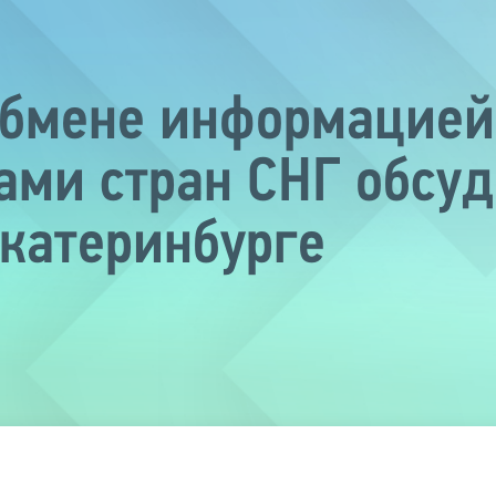
обмене информацие
ми стран СНГ обсуд
Екатеринбурге