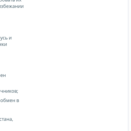
 избежании
усь и
мки
мен
очников;
 обмен в
стана,