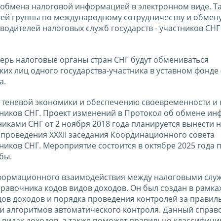
 обмена налоговой информацией в электронном виде. Т
ей группы по международному сотрудничеству и обмен
дителей налоговых служб государств - участников СНГ
еперь налоговые органы стран СНГ будут обмениваться
х лиц одного государства-участника в уставном фонде 
а.
 теневой экономики и обеспечению своевременности и
тников СНГ. Проект изменений в Протокол об обмене и
никами СНГ от 2 ноября 2018 года планируется вынести 
 проведения XXXII заседания Координационного совета
ников СНГ. Мероприятие состоится в октябре 2025 года 
бы.
формационного взаимодействия между налоговыми слу
правочника кодов видов доходов. Он был создан в рамка
ов доходов и порядка проведения контролей за правил
и алгоритмов автоматического контроля. Данный справ
 видах доходов, а также поможет правильно классифици