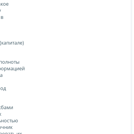
акое
у
 в
(капитале)
 полноты
нформацией
на
под
жбами
х
ьностью
очник
ровать их