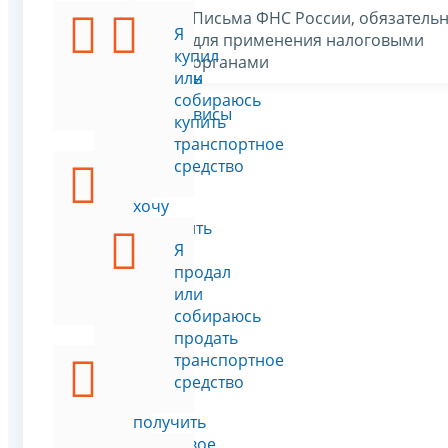
Письма ФНС России, обязатель
Я
Я
для применения налоговыми
хочу
купил
органами
уплатить
или
налог
собираюсь
Все сервисы
купить
транспортное
средство
Я
хочу
оформить
льготу
Я
по
продал
налогу
или
собираюсь
продать
транспортное
Я
средство
хочу
получить
налоговое