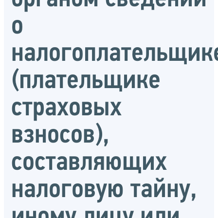
о
налогоплательщик
(плательщике
страховых
взносов),
составляющих
налоговую тайну,
иному лицу или