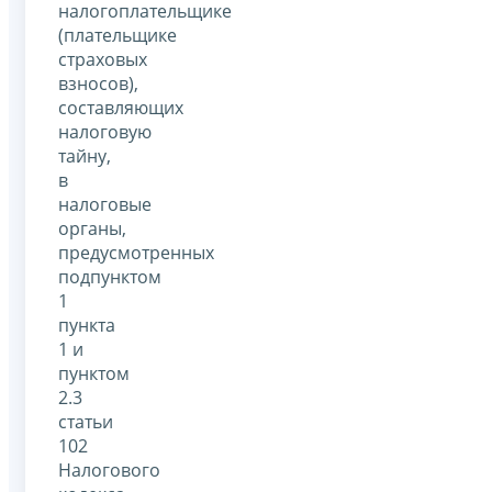
налогоплательщике
(плательщике
страховых
взносов),
составляющих
налоговую
тайну,
в
налоговые
органы,
предусмотренных
подпунктом
1
пункта
1 и
пунктом
2.3
статьи
102
Налогового