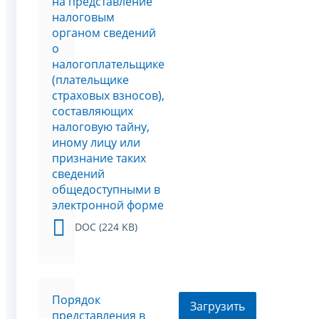
на представление
налоговым
органом сведений
о
налогоплательщике
(плательщике
страховых взносов),
составляющих
налоговую тайну,
иному лицу или
признание таких
сведений
общедоступными в
электронной форме
DOC (224 KB)
Порядок
Загрузить
представления в