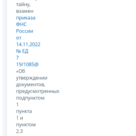
тайну,
взамен
приказа
ФНС
России
от
14.11.2022
№ ЕД
7
19/1085@
«Об
утверждении
документов,
предусмотренных
подпунктом
1
пункта
1 и
пунктом
2.3