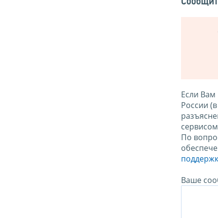
Сообщит
Если Вам
России (
разъясне
сервисо
По вопро
обеспече
поддержк
Ваше соо