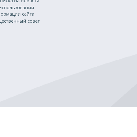
писка на новости
использовании
ормации сайта
ественный совет