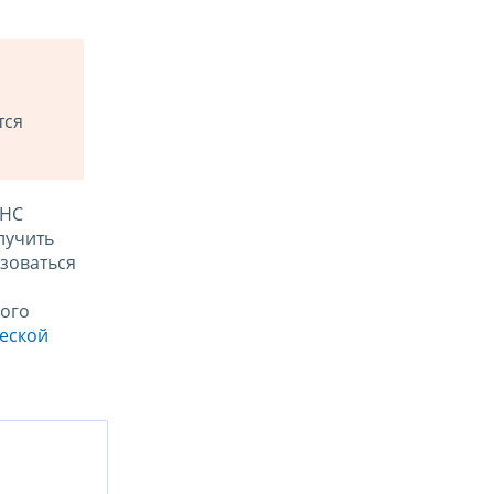
тся
ФНС
лучить
зоваться
ого
ческой