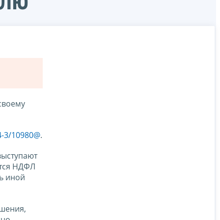
елю
своему
4-3/10980@
.
выступают
ются НДФЛ
ь иной
ошения,
но.