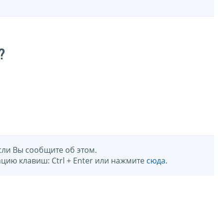
?
сли Вы сообщите об этом.
цию клавиш: Ctrl + Enter или нажмите
сюда
.