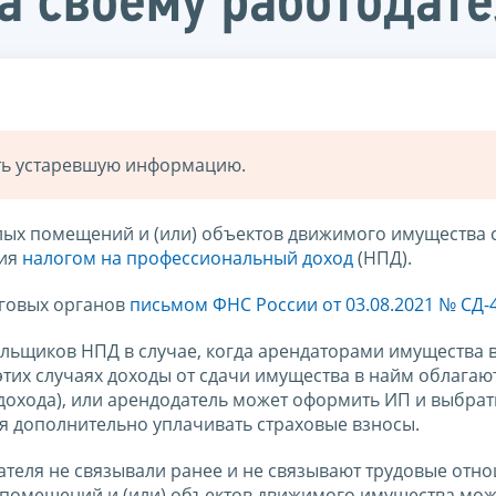
а своему работодат
ать устаревшую информацию.
илых помещений и (или) объектов движимого имущества 
ния
налогом на профессиональный доход
(НПД).
оговых органов
письмом ФНС России от 03.08.2021 № СД-
тельщиков НПД в случае, когда арендаторами имущества 
 этих случаях доходы от сдачи имущества в найм облага
 дохода), или арендодатель может оформить ИП и выбрат
я дополнительно уплачивать страховые взносы.
дателя не связывали ранее и не связывают трудовые отн
 помещений и (или) объектов движимого имущества мож