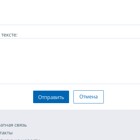
тексте:
Отмена
Отправить
атная связь
такты