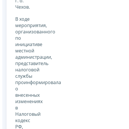
г. о.
Чехов.
В ходе
мероприятия,
организованного
по
инициативе
местной
администрации,
представитель
налоговой
службы
проинформировала
о
внесенных
изменениях
в
Налоговый
кодекс
РФ,