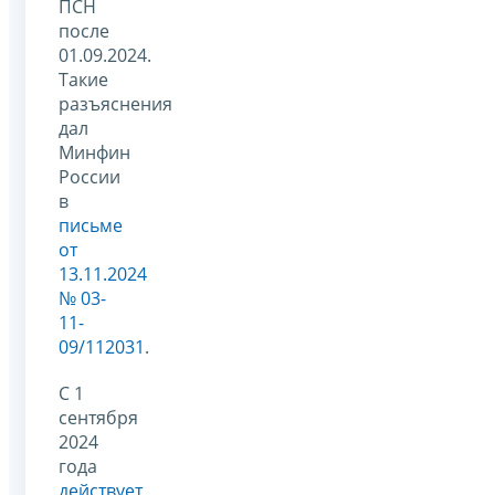
ПСН
после
01.09.2024.
Такие
разъяснения
дал
Минфин
России
в
письме
от
13.11.2024
№ 03-
11-
09/112031
.
С 1
сентября
2024
года
действует