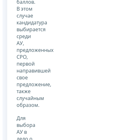
баллов.
В этом
случае
кандидатура
выбирается
среди
АУ,
предложенных
СРО,
первой
направившей
свое
предложение,
также
случайным
образом.
Для
выбора
АУ в
дело о