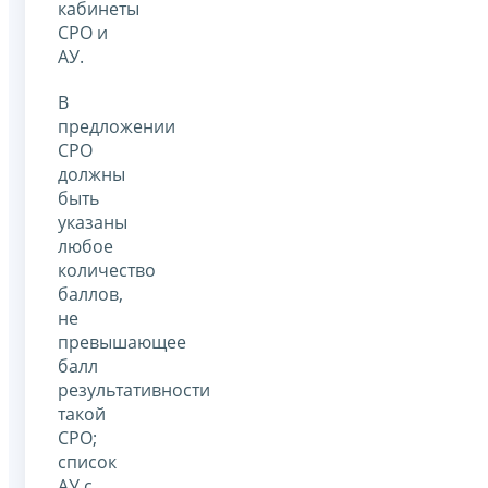
кабинеты
СРО и
АУ.
В
предложении
СРО
должны
быть
указаны
любое
количество
баллов,
не
превышающее
балл
результативности
такой
СРО;
список
АУ с