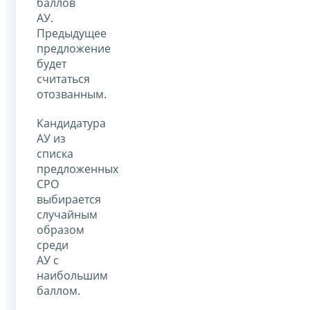
баллов
АУ.
Предыдущее
предложение
будет
считаться
отозванным.
Кандидатура
АУ из
списка
предложенных
СРО
выбирается
случайным
образом
среди
АУ с
наибольшим
баллом.