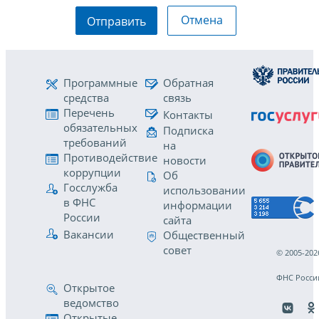
Отмена
Отправить
Программные
Обратная
средства
связь
Перечень
Контакты
обязательных
Подписка
требований
на
Противодействие
новости
коррупции
Об
Госслужба
использовании
в ФНС
информации
России
сайта
Вакансии
Общественный
совет
© 2005-202
ФНС Росси
Открытое
ведомство
Открытые