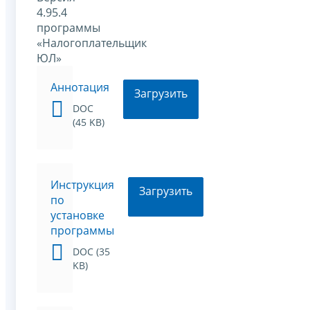
4.95.4
программы
«Налогоплательщик
ЮЛ»
Аннотация
Загрузить
DOC
(45 KB)
Инструкция
Загрузить
по
установке
программы
DOC (35
KB)