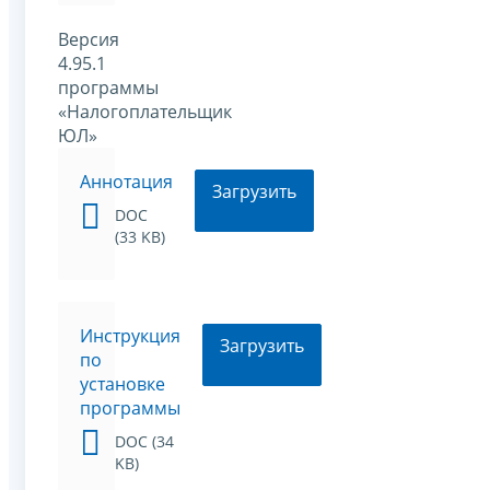
Версия
4.95.1
программы
«Налогоплательщик
ЮЛ»
Аннотация
Загрузить
DOC
(33 KB)
Инструкция
Загрузить
по
установке
программы
DOC (34
KB)