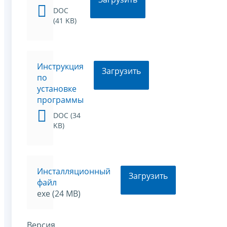
DOC
(41 KB)
Инструкция
Загрузить
по
установке
программы
DOC (34
KB)
Инсталляционный
Загрузить
файл
exe (24 MB)
Версия