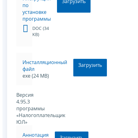
Загрузить
по
установке
программы
DOC (34
KB)
Инсталляционный
Загрузить
файл
exe (24 MB)
Версия
4.95.3
программы
«Налогоплательщик
ЮЛ»
Аннотация
Загрузить