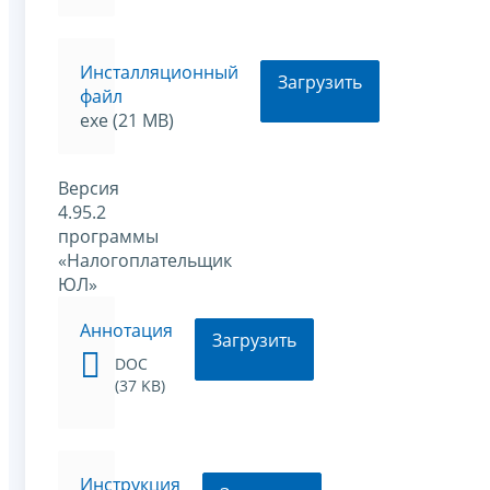
Инсталляционный
Загрузить
файл
exe (21 MB)
Версия
4.95.2
программы
«Налогоплательщик
ЮЛ»
Аннотация
Загрузить
DOC
(37 KB)
Инструкция