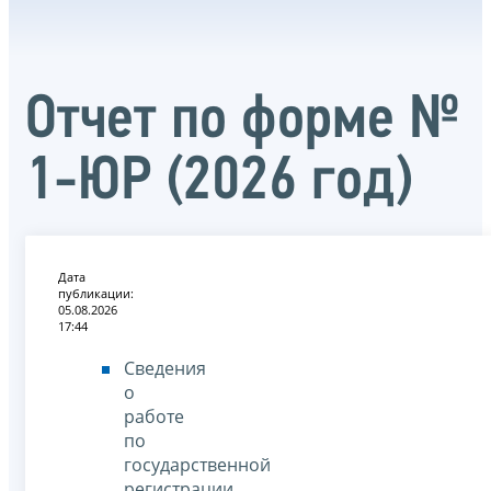
Отчет по форме №
1-ЮР (2026 год)
Дата
публикации:
05.08.2026
17:44
Сведения
о
работе
по
государственной
регистрации